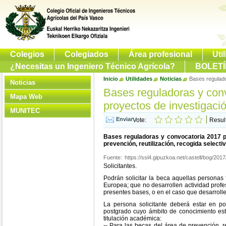
Colegios
Colegiados
Área profesional
Uti
¿Necesitas un Ingeniero Técnico Agrícola?
BOLETÍ
Inicio
Utilidades
Noticias
Bases regulado
Noticias
Bases reguladoras y con
Mapa Web
proyectos de investigació
MUNITEC
Vote:
Resul
Bases reguladoras y convocatoria 2017 p
prevención, reutilización, recogida select
Fuente:
https://ssl4.gipuzkoa.net/castell/bog/201
Solicitantes.
Podrán solicitar la beca aquellas personas
Europea; que no desarrollen actividad profe
presentes bases, o en el caso que desarrolle
La persona solicitante deberá estar en po
postgrado cuyo ámbito de conocimiento esté 
titulación académica:
-- Para las becas del área de prevención, re