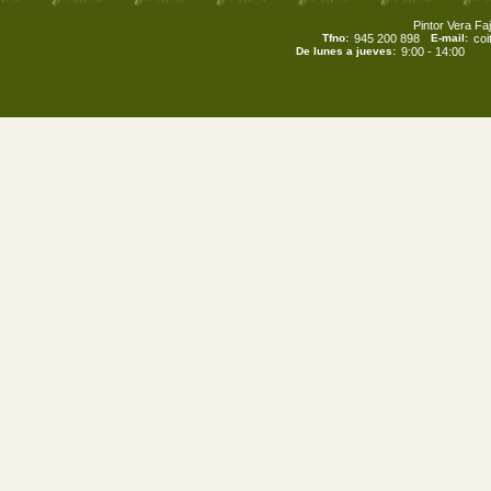
Pintor Vera Faj
Tfno:
945 200 898
E-mail:
co
De lunes a jueves:
9:00 - 14:00