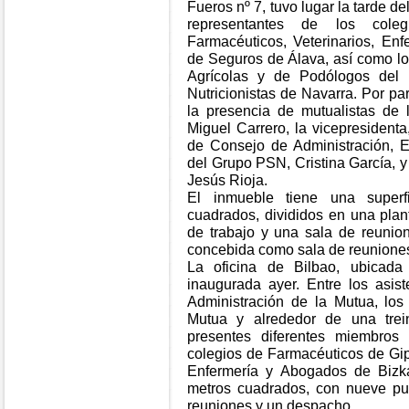
Fueros nº 7, tuvo lugar la tarde de
representantes de los colegi
Farmacéuticos, Veterinarios, Enf
de Seguros de Álava, así como lo
Agrícolas y de Podólogos del 
Nutricionistas de Navarra. Por p
la presencia de mutualistas de 
Miguel Carrero, la vicepresident
de Consejo de Administración, E
del Grupo PSN, Cristina García, y
Jesús Rioja.
El inmueble tiene una superf
cuadrados, divididos en una plan
de trabajo y una sala de reunion
concebida como sala de reunione
La oficina de Bilbao, ubicad
inaugurada ayer. Entre los asi
Administración de la Mutua, los
Mutua y alrededor de una trein
presentes diferentes miembros 
colegios de Farmacéuticos de Gip
Enfermería y Abogados de Bizka
metros cuadrados, con nueve pue
reuniones y un despacho.