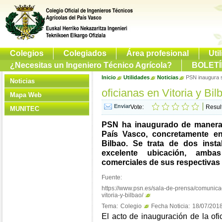
Colegios
Colegiados
Área profesional
Uti
¿Necesitas un Ingeniero Técnico Agrícola?
BOLETÍ
Inicio
Utilidades
Noticias
PSN inaugura s
Noticias
oficianas en Vitoria y Bil
Mapa Web
Vote:
Resul
MUNITEC
PSN ha inaugurado de manera 
País Vasco, concretamente en
Bilbao. Se trata de dos inst
excelente ubicación, amba
comerciales de sus respectivas
Fuente:
https://www.psn.es/sala-de-prensa/comunica
vitoria-y-bilbao/
Tema:
Colegio
Fecha Noticia:
18/07/201
El acto de inauguración de la ofic