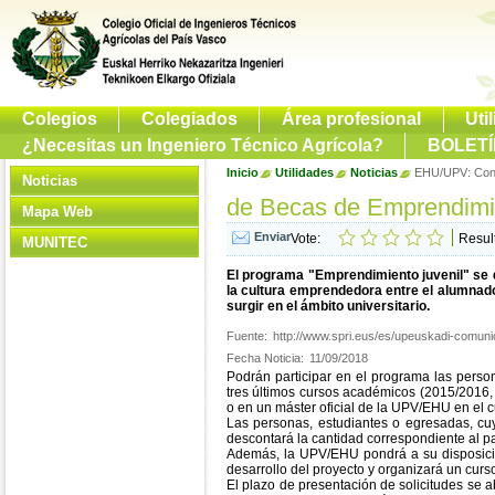
Colegios
Colegiados
Área profesional
Uti
¿Necesitas un Ingeniero Técnico Agrícola?
BOLETÍ
Inicio
Utilidades
Noticias
EHU/UPV: Conv
Noticias
de Becas de Emprendimie
Mapa Web
Vote:
Resul
MUNITEC
El programa "Emprendimiento juvenil" se d
la cultura emprendedora entre el alumnado
surgir en el ámbito universitario.
Fuente:
http://www.spri.eus/es/upeuskadi-comun
Fecha Noticia:
11/09/2018
Podrán participar en el programa las perso
tres últimos cursos académicos (2015/2016,
o en un máster oficial de la UPV/EHU en el
Las personas, estudiantes o egresadas, cu
descontará la cantidad correspondiente al p
Además, la UPV/EHU pondrá a su disposició
desarrollo del proyecto y organizará un curs
El plazo de presentación de solicitudes se a