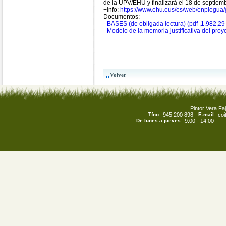
de la UPV/EHU y finalizará el 18 de septiem
+info:
https://www.ehu.eus/es/web/enplegua/
Documentos:
-
BASES (de obligada lectura) (pdf ,1.982,29
-
Modelo de la memoria justificativa del proy
Pintor Vera Faj
Tfno:
945 200 898
E-mail:
co
De lunes a jueves:
9:00 - 14:00