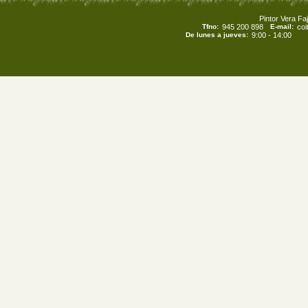
Pintor Vera Faj
Tfno:
945 200 898
E-mail:
co
De lunes a jueves:
9:00 - 14:00