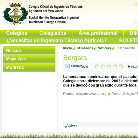
Colegios
Colegiados
Área profesional
Uti
¿Necesitas un Ingeniero Técnico Agrícola?
BOLETÍ
Inicio
Utilidades
Noticias
Fallecimiento 
Noticias
Bergara
Mapa Web
Vote:
Resul
MUNITEC
Lamentamos cominicaros que el pasado 2 
Colegio entre diciembre de 2003 a diciembr
que se dedicó con gran exito durante toda 
Fuente:
www.coitavasco.org
Tema:
Colegio / 