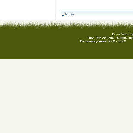
Pintor Vera Faj
Tfno:
945 200 898
E-mail:
co
De lunes a jueves:
9:00 - 14:00