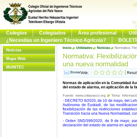
Colegios
Colegiados
Área profesional
Uti
¿Necesitas un Ingeniero Técnico Agrícola?
BOLETÍ
Inicio
Utilidades
Noticias
Normativa: Flex
Noticias
Normativa: Flexibilizació
Mapa Web
una nueva normalidad
MUNITEC
Vote:
Resul
Normas de aplicación en la Comunidad Autó
del estado de alarma, en aplicación de la 
Fuente:
www.coitavasco.org
Tema:
Informació
- DECRETO 8/2020, de 10 de mayo, del Lehen
Autónoma de Euskadi, de las modificacion
flexibilización de las restricciones establ
Transición hacia una Nueva Normalidad, con 
- Orden SND/399/2020, de 9 de mayo, para l
declaración del estado de alarma en aplicaci