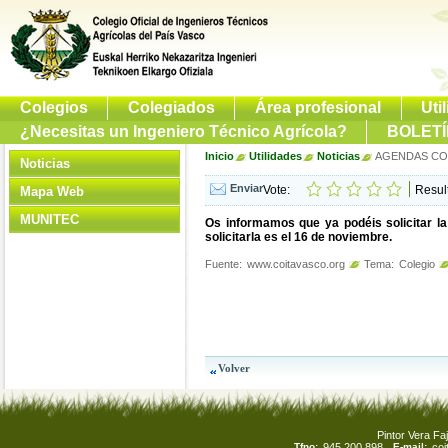
Colegios
Colegiados
Área profesional
Uti
¿Necesitas un Ingeniero Técnico Agrícola?
BOLETÍ
Inicio
Utilidades
Noticias
AGENDAS CO
Noticias
Vote:
Resul
Mapa Web
MUNITEC
Os informamos que ya podéis solicitar la
solicitarla es el 16 de noviembre.
Fuente:
www.coitavasco.org
Tema:
Colegio
Pintor Vera Faj
Tfno:
945 200 898
E-mail:
co