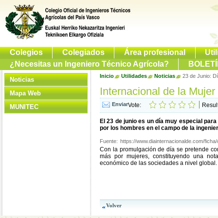
Colegios
Colegiados
Área profesional
Uti
¿Necesitas un Ingeniero Técnico Agrícola?
BOLETÍ
Inicio
Utilidades
Noticias
23 de Junio: Dí
Noticias
Internacional de la Mujer 
Mapa Web
Vote:
Resul
MUNITEC
El 23 de junio es un día muy especial par
por los hombres en el campo de la ingeniería
Fuente:
https://www.diainternacionalde.com/ficha/
Con la promulgación de día se pretende conc
más por mujeres, constituyendo una notab
económico de las sociedades a nivel global.