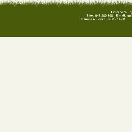
Pintor Vera Faj
Tfno:
945 200 898
E-mail:
co
De lunes a jueves:
9:00 - 14:00