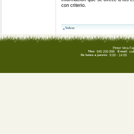
con criterio.
Pintor Vera Faj
Tfno:
945 200 898
E-mail:
co
De lunes a jueves:
9:00 - 14:00