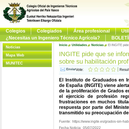
Colegios
Colegiados
Área profesional
Uti
¿Necesitas un Ingeniero Técnico Agrícola?
BOLETÍ
Inicio
Utilidades
Noticias
El INGITE pide
Noticias
INGITE pide que se infor
Mapa Web
sobre su habilitación prof
MUNITEC
Vote:
Resul
El Instituto de Graduados en I
de España (INGITE) viene aler
de la proliferación de Grados e
el ejercicio de profesión re
frustraciones en muchos titul
respuesta por parte del Minist
transmitido su preocupación des
Fuente:
https://www.ingite.es/grados-sin-habi
Fecha Noticia:
05/07/2022