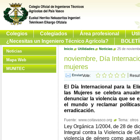
Colegios
Colegiados
Área profesional
Uti
¿Necesitas un Ingeniero Técnico Agrícola?
BOLETÍ
Inicio
Utilidades
Noticias
25 de noviembre
Noticias
noviembre, Día Internacio
Mapa Web
mujeres
MUNITEC
Vote:
Resul
El Día Internacional para la El
las Mujeres se celebra anual
denunciar la violencia que se 
el mundo y reclamar política
erradicación.
Fuente:
www.coitavasco.org
Tema:
otros
Ley Orgánica 1/2004, de 28 de di
Integral contra la Violencia de Gé
violencia de género como aquell