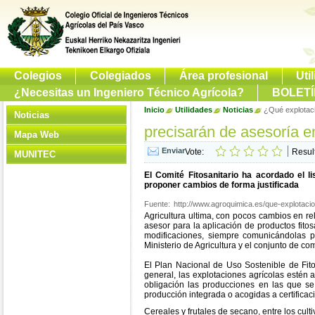
Colegios
Colegiados
Área profesional
Uti
¿Necesitas un Ingeniero Técnico Agrícola?
BOLETÍ
Inicio
Utilidades
Noticias
¿Qué explotaci
Noticias
precisarán de asesoría e
Mapa Web
Vote:
Resul
MUNITEC
El Comité Fitosanitario ha acordado el l
proponer cambios de forma justificada
Fuente:
http://www.agroquimica.es/que-explotacio
Agricultura ultima, con pocos cambios en rel
asesor para la aplicación de productos fit
modificaciones, siempre comunicándolas pr
Ministerio de Agricultura y el conjunto de 
El Plan Nacional de Uso Sostenible de Fito
general, las explotaciones agrícolas estén 
obligación las producciones en las que se
producción integrada o acogidas a certificac
Cereales y frutales de secano, entre los cult