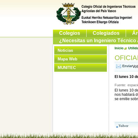
Colegios
Colegiados
Ár
¿Necesitas un Ingeniero Técnico 
Inicio
Utilid
Noticias
OFICIA
Mapa Web
Vo
MUNITEC
El lunes 10 d
Fuente:
espaci
El lunes 10 d
nos hablará d
se emitie sobr