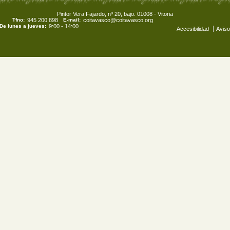
Pintor Vera Fajardo, nº 20, bajo. 01008 - Vitoria
Tfno:
945 200 898
E-mail:
coitavasco@coitavasco.org
De lunes a jueves:
9:00 - 14:00
Accesibilidad
Aviso