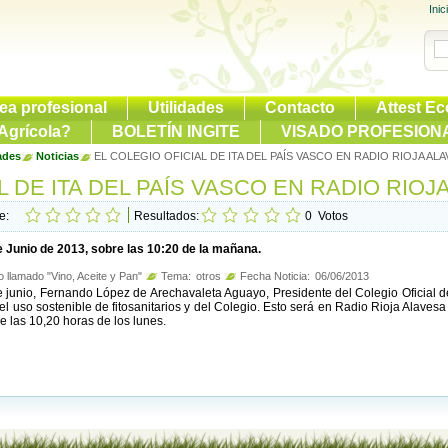
Inic
ea profesional
Utilidades
Contacto
Attest Ec
Agrícola?
BOLETÍN INGITE
VISADO PROFESION
ades
Noticias
EL COLEGIO OFICIAL DE ITA DEL PAÍS VASCO EN RADIO RIOJA AL
L DE ITA DEL PAÍS VASCO EN RADIO RIOJ
te:
Resultados:
0
Votos
e Junio de 2013, sobre las 10:20 de la mañana.
o llamado "Vino, Aceite y Pan"
Tema:
otros
Fecha Noticia:
06/06/2013
e junio, Fernando López de Arechavaleta Aguayo, Presidente del Colegio Oficial d
el uso sostenible de fitosanitarios y del Colegio. Esto será en Radio Rioja Alavesa
e las 10,20 horas de los lunes.