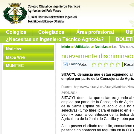
Colegios
Colegiados
Área profesional
Uti
¿Necesitas un Ingeniero Técnico Agrícola?
BOLETÍ
Inicio
Utilidades
Noticias
Los ITAs nueva
Noticias
nuevamente discriminados
Mapa Web
Vote:
Resul
MUNITEC
SITACYL denuncia que están exigiendo al C
empleo por parte de la Consejería de Agric
Fuente:
http://www.sitacyl.es/Sitacyl/Noticia
24/07/2014
SITACYL denuncia que están exigiendo al Cu
empleo por parte de la Consejería de Agric
de la Santa Espina de Valladolid que no
selectivas (turno libre) para el ingreso en 
León y para la constitución de la bolsa 
Agricultura de la Junta de Castilla y León pa
Al no poseer el citado requisito, comunican
pesar de no aparecer tal requisito en la OR