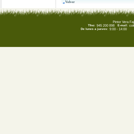
Pintor Vera Faj
Tfno:
945 200 898
E-mail:
co
De lunes a jueves:
9:00 - 14:00