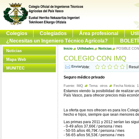
Colegios
Colegiados
Área profesional
Uti
¿Necesitas un Ingeniero Técnico Agrícola?
BOLETÍ
Inicio
Utilidades
Noticias
POSIBLE CON
Noticias
COLEGIO CON IMQ
Mapa Web
Vote:
Resul
MUNITEC
Seguro médico privado
Fuente:
IMQ
Tema:
otros
Fecha Noticia:
1
Estamos viendo la posibilidad de realizar u
País Vasco, para ofrecer precios más económ
La oferta que nos ofrecen es para los Coleg
hecho e hijos, siempre que sean menores de
Las primas para 2011 y 2012 serían las sigui
- 0-49 años 37,66€ / persona / mes
- 50-55 años 46,79€ / persona / mes
- 56-65 años 56,53€ / persona / mes