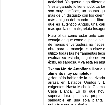
actividad. Yo quería algo diferent
Y este ganado lo tiene todo. Es fá
son muy pacíficas, un asunto q
más de un disgusto con los cuerno
más antigua del mundo con libro
que es auténtico Angus, una ca
más que la normal», relata Insagu
Para él es como estar ante «un 
ventaja de que come el pasto sin 
de menos envergadura no necesit
obra para su manejo. «La clave es
utilizo todas las herramientas tec
evaluar su estado, seguir sus e
éxito, es sabrosa, y ya está en a
Txema Mz. de Antoñana Horticul
alimento muy completo»
¿Han oído hablar de la col rizada
arrasa en Estados Unidos y E
exigentes. Hasta Michelle Obama 
Casa Blanca. Es lo que hoy
superverdura por sus propie
saludable en una sola planta: a
potasio y pocas calorías.