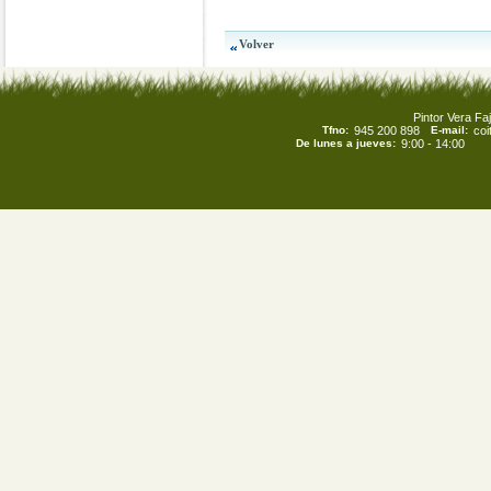
Pintor Vera Faj
Tfno:
945 200 898
E-mail:
co
De lunes a jueves:
9:00 - 14:00