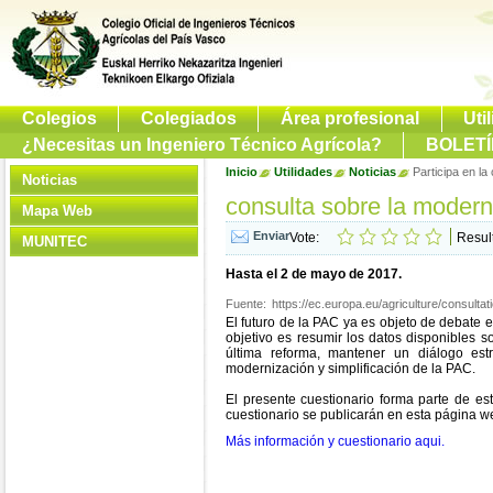
Colegios
Colegiados
Área profesional
Uti
¿Necesitas un Ingeniero Técnico Agrícola?
BOLETÍ
Inicio
Utilidades
Noticias
Participa en la
Noticias
consulta sobre la moderni
Mapa Web
Vote:
Resul
MUNITEC
Hasta el 2 de mayo de 2017.
Fuente:
https://ec.europa.eu/agriculture/consult
El futuro de la PAC ya es objeto de debate e
objetivo es resumir los datos disponibles s
última reforma, mantener un diálogo estr
modernización y simplificación de la PAC.
El presente cuestionario forma parte de es
cuestionario se publicarán en esta página w
Más información y cuestionario aqui.